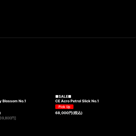
■SALE■
y Blossom No.1
CE Acro Petrol Slick No.1
)
68,000
円
(税込)
39,800
円
]