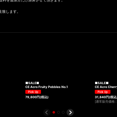
生致します。
■SALE■
■SALE■
CE Acro Fruity Pebbles No.1
CE Acro Cherr
79,800
円
(税込)
31,840
円
(税込
[
通常販売価格
: