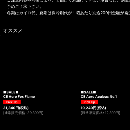
予めご了承下さい。
・冬期はカイロ代、夏期は保冷剤代が１箱あたり別途200円金額が発
オススメ
■SALE■
■SALE■
CE Acro Fox Flame
CE Acro Aculeus No.1
31,840
円
(税込)
10,240
円
(税込)
[
通常販売価格
:
39,800
円
]
[
通常販売価格
:
12,800
円
]