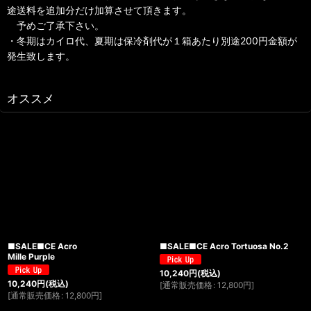
途送料を追加分だけ加算させて頂きます。
予めご了承下さい。
・冬期はカイロ代、夏期は保冷剤代が１箱あたり別途200円金額が
発生致します。
オススメ
■SALE■CE Acro
■SALE■CE Acro Tortuosa No.2
Mille Purple
10,240
円
(税込)
10,240
円
(税込)
[
通常販売価格
:
12,800
円
]
[
通常販売価格
:
12,800
円
]