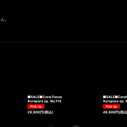
せん。
■SALE■Coral Focus
■SALE■Coral
Acropora sp. No.114
Acropora sp. 
29,800
円
(税込)
49,800
円
(税込