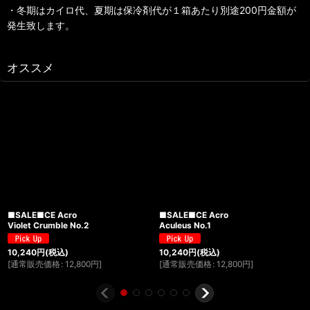
・冬期はカイロ代、夏期は保冷剤代が１箱あたり別途200円金額が
発生致します。
オススメ
■SALE■CE Acro
■SALE■CE Acro
Violet Crumble No.2
Aculeus No.1
10,240
円
(税込)
10,240
円
(税込)
[
通常販売価格
:
12,800
円
]
[
通常販売価格
:
12,800
円
]