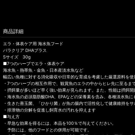
商品詳細
エラ・体表ケア用 海水魚フード
パラクリア DHAプラス
Sサイズ 30g
■7つのハーブでエラ・体表ケア
海水魚・熱帯魚・金魚・日本産淡水魚など
幅広い魚種に対する消化吸収や日常的な育成を考慮した厳選原料を使
・7つのハーブの相互作用で、観賞魚のエラの中からヒレ先に至るま
・摂餌量が多いほど早く強い効果が見られます。また、性能は摂餌開
・海水魚の必須脂肪酸DHA、EPAなどの栄養素を含み、各種淡水魚に
・生きた善玉菌、「ひかり菌」が魚の腸内で活性化して健康維持をサ
・排泄物の分解を促進し飼育水の汚れを抑えます
■与え方
・早急な効果を得るには、本品を100％で与えてください。
予防には、他のフードとの併用が可能です。