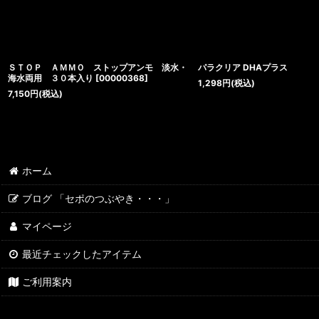
ＳＴＯＰ ＡＭＭＯ ストップアンモ 淡水・
パラクリア DHAプラス
海水両用 ３０本入り
[
00000368
]
1,298
円
(税込)
7,150
円
(税込)
ホーム
ブログ 「セポのつぶやき・・・」
マイページ
最近チェックしたアイテム
ご利用案内