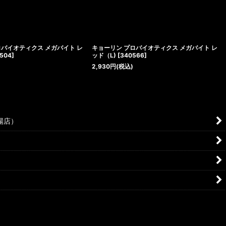
ロバイオティクス メガバイト レ
キョーリン プロバイオティクス メガバイト レ
504
]
ッド（L)
[
340566
]
2,930
円
(税込)
場店）