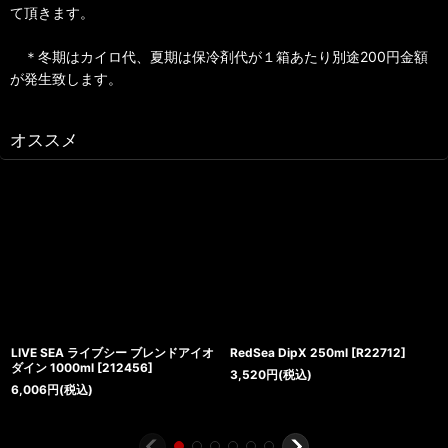
て頂きます。
＊冬期はカイロ代、夏期は保冷剤代が１箱あたり別途200円金額
が発生致します。
オススメ
LIVE SEA ライブシー ブレンドアイオ
RedSea DipX 250ml
[
R22712
]
ダイン 1000ml
[
212456
]
3,520
円
(税込)
6,006
円
(税込)