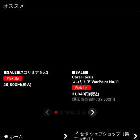
オススメ
■SALE■スコリミア No.3
■SALE■
Coral Focus
スコリミア WarPaint No.11
29,800
円
(税込)
31,840
円
(税込)
[
通常販売価格
:
39,800
円
]
セポ ウェブショップ（楽
ホーム
天市場店）