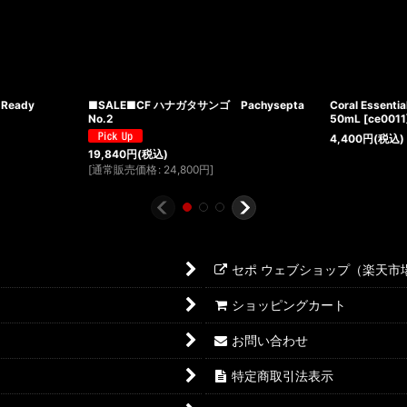
no Ready
■SALE■CF ハナガタサンゴ Pachysepta
Coral Esse
No.2
50mL
[
ce0011
4,400
円
(税込)
19,840
円
(税込)
[
通常販売価格
:
24,800
円
]
セポ ウェブショップ（楽天市
ショッピングカート
お問い合わせ
特定商取引法表示