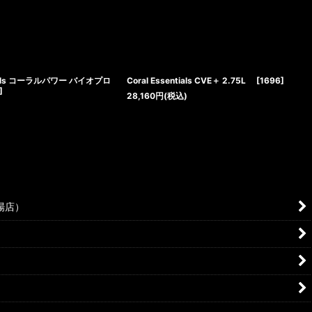
ntials コーラルパワー バイオプロ
Coral Essentials CVE＋ 2.75L
[
1696
]
]
28,160
円
(税込)
場店）