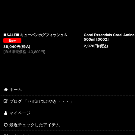
■SALE■ キューバンホグフィッシュ S
Coral Essentials Coral Ami
500ml
[
0002
]
2,970
円
(税込)
35,040
円
(税込)
[
通常販売価格
:
43,800
円
]
ホーム
ブログ 「セポのつぶやき・・・」
マイページ
最近チェックしたアイテム