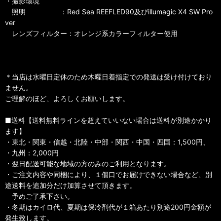
・撮影環境
照明 ：Red Sea REEFLED90及びillumagic X4 SW Pro
ver
レンズフィルター：オレンジ系カラーフィルター使用
＊当店は水曜日定休のため木曜日着指定での発送は受け付けており
ません。
ご理解のほど、よろしくお願いします。
■送料【送料無料ラインを超えていいない場合は送料が別途かかり
ます】
・東北・関東・信越・北陸・中部・関西・中国・四国：1,500円、
・九州：2,000円
・翌日配送可能な地域の方のみのご利用となります。
・ご注文内容や同梱により、１個口でお届けできない場合など、別
途送料を追加分だけ加算させて頂きます。
予めご了承下さい。
・冬期はカイロ代、夏期は保冷剤代が１箱あたり別途200円金額が
発生致します。