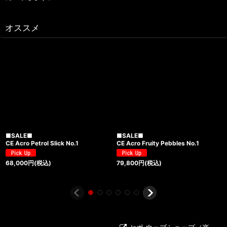
オススメ
■SALE■
■SALE■
CE Acro Petrol Slick No.1
CE Acro Fruity Pebbles No.1
68,000
円
(税込)
79,800
円
(税込)