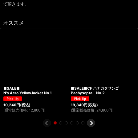
て頂きます。
オススメ
■SALE■
■SALE■CF ハナガタサンゴ
N's Acro YellowJacket No.1
Pachysepta No.2
10,240
円
(税込)
19,840
円
(税込)
[
通常販売価格
:
12,800
円
]
[
通常販売価格
:
24,800
円
]