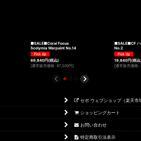
■SALE■Coral Focus
■SALE■CF 
Scolymia Warpaint No.14
No.2
69,840
円
(税込)
19,840
円
(税込
[
通常販売価格
:
87,300
円
]
[
通常販売価格
:
セポ ウェブショップ（楽天市
ショッピングカート
お問い合わせ
特定商取引法表示