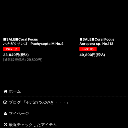
■SALE■Coral Focus
■SALE■Coral Focus
ハナガタサンゴ Pachysepta M No.4
Acropora sp. No.118
23,840
円
(税込)
49,800
円
(税込)
[
通常販売価格
:
29,800
円
]
ホーム
ブログ 「セポのつぶやき・・・」
マイページ
最近チェックしたアイテム