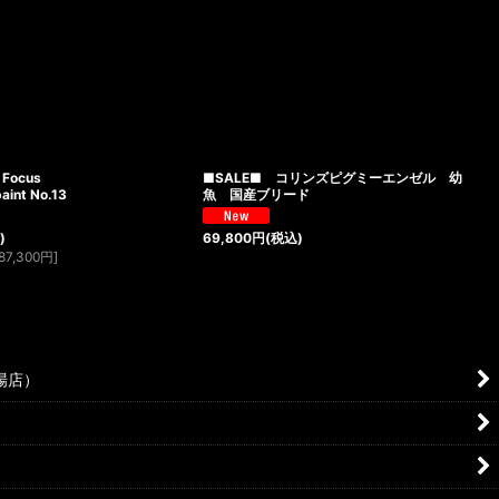
 Focus
■SALE■ コリンズピグミーエンゼル 幼
aint No.13
魚 国産ブリード
)
69,800
円
(税込)
87,300
円
]
場店）