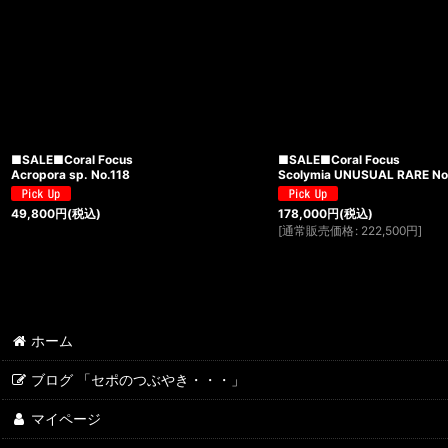
■SALE■Coral Focus
■SALE■Coral Focus
Acropora sp. No.118
Scolymia UNUSUAL RARE No
49,800
円
(税込)
178,000
円
(税込)
[
通常販売価格
:
222,500
円
]
ホーム
ブログ 「セポのつぶやき・・・」
マイページ