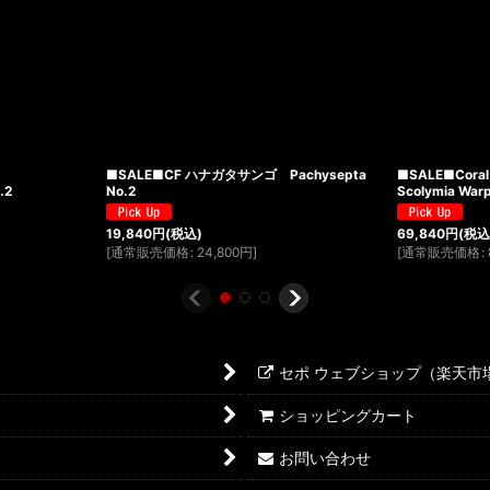
■SALE■CF ハナガタサンゴ Pachysepta
■SALE■Coral
.2
No.2
Scolymia Warp
19,840
円
(税込)
69,840
円
(税込
[
通常販売価格
:
24,800
円
]
[
通常販売価格
:
セポ ウェブショップ（楽天市
ショッピングカート
お問い合わせ