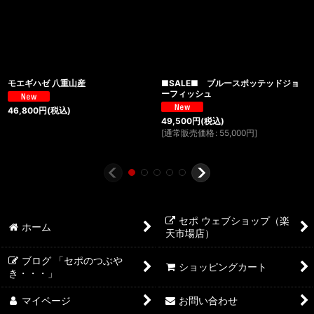
モエギハゼ 八重山産
■SALE■ ブルースポッテッドジョ
ーフィッシュ
46,800
円
(税込)
49,500
円
(税込)
[
通常販売価格
:
55,000
円
]
セポ ウェブショップ（楽
ホーム
天市場店）
ブログ 「セポのつぶや
ショッピングカート
き・・・」
マイページ
お問い合わせ