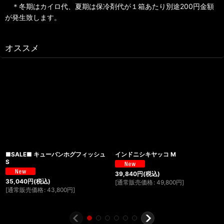
＊冬期はカイロ代、夏期は保冷剤代が１箱あたり別途200円金額
が発生致します。
オススメ
■SALE■ キューバンホグフィッシュ
インドニシキヤッコ M
S
39,840
円
(税込)
35,040
円
(税込)
[
通常販売価格
:
49,800
円
]
[
通常販売価格
:
43,800
円
]