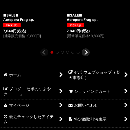
■SALE■
■SALE■
Acropora Frag sp.
Acropora Frag sp.
7,840
円
(税込)
7,840
円
(税込)
[
通常販売価格
:
9,800
円
]
[
通常販売価格
:
9,800
円
]
セポ ウェブショップ（楽
ホーム
天市場店）
ブログ 「セポのつぶや
ショッピングカート
き・・・」
マイページ
お問い合わせ
最近チェックしたアイテ
特定商取引法表示
ム