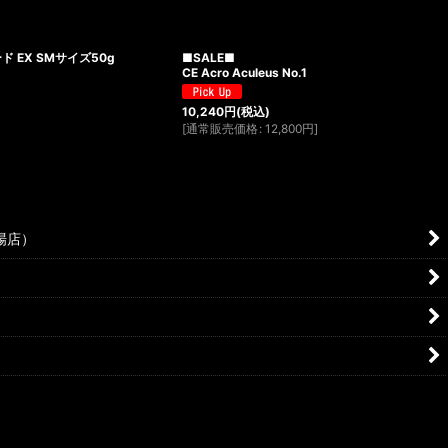
ド EX SMサイズ50g
■SALE■
CE Acro Aculeus No.1
10,240
円
(税込)
[
通常販売価格
:
12,800
円
]
場店）