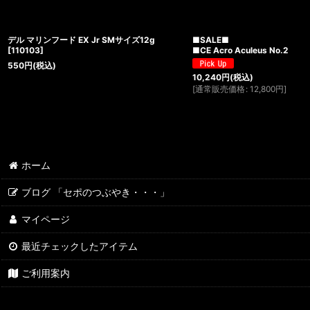
デル マリンフード EX Jr SMサイズ12g
■SALE■
[
110103
]
■CE Acro Aculeus No.2
550
円
(税込)
10,240
円
(税込)
[
通常販売価格
:
12,800
円
]
ホーム
ブログ 「セポのつぶやき・・・」
マイページ
最近チェックしたアイテム
ご利用案内