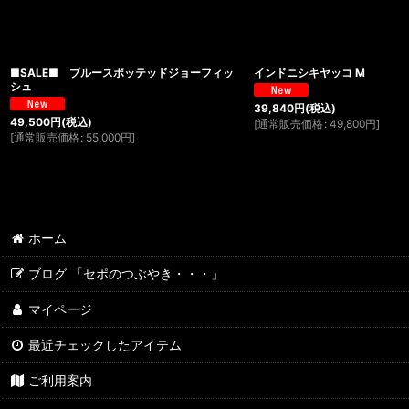
■SALE■ ブルースポッテッドジョーフィッ
インドニシキヤッコ M
シュ
39,840
円
(税込)
49,500
円
(税込)
[
通常販売価格
:
49,800
円
]
[
通常販売価格
:
55,000
円
]
ホーム
ブログ 「セポのつぶやき・・・」
マイページ
最近チェックしたアイテム
ご利用案内