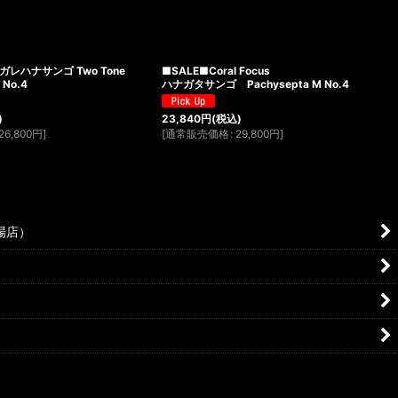
ナガレハナサンゴ Two Tone
■SALE■Coral Focus
 No.4
ハナガタサンゴ Pachysepta M No.4
)
23,840
円
(税込)
26,800
円
]
[
通常販売価格
:
29,800
円
]
場店）