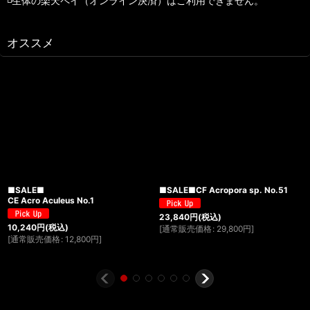
◽️生体の楽天ペイ（オンライン決済）はご利用できません。
オススメ
■SALE■
■SALE■CF Acropora sp. No.51
CE Acro Aculeus No.1
23,840
円
(税込)
10,240
円
(税込)
[
通常販売価格
:
29,800
円
]
[
通常販売価格
:
12,800
円
]