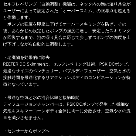
セルフレベリング（自動調整）機能は、ネック内の泡の湿り具合が
ユーザーによって設定された「オーバースキム」の限界点を超える
と作動します。
ポンプの強度を即座に下げてオーバースキミングを防ぎ、その
後、あらかじめ設定したポンプの強度に達し、安定したスキミング
が回復するまで、泡の湿り具合に応じて少しずつポンプの強度を上
げ下げしながら自動的に調整します。
・老廃物を効果的に除去
REEFER DC Skimmerは、セルフレベリング技術、PSK DCポンプ、
最適なサイズのベンチュリー、バブルディフューザー、空気と水の
接触時間を最適化するリアクションボディのコンビネーションが特
徴となっています。
・最適な空気と水の混合比率と接触時間
ディフュージョンチャンバーは、PSK DCポンプで発生した微細な
気泡をスキマーコーンボディ全体に均一に分散させ、空気や水の流
量を減少させません。
・センサーからポンプへ