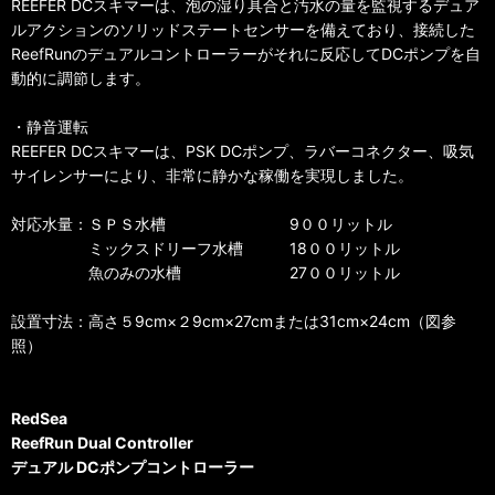
REEFER DCスキマーは、泡の湿り具合と汚水の量を監視するデュア
ルアクションのソリッドステートセンサーを備えており、接続した
ReefRunのデュアルコントローラーがそれに反応してDCポンプを自
動的に調節します。
・静音運転
REEFER DCスキマーは、PSK DCポンプ、ラバーコネクター、吸気
サイレンサーにより、非常に静かな稼働を実現しました。
対応水量：ＳＰＳ水槽 9００リットル
ミックスドリーフ水槽 18００リットル
魚のみの水槽 27００リットル
設置寸法：高さ５9cm×２9cm×27cmまたは31cm×24cm（図参
照）
RedSea
ReefRun Dual Controller
デュアル DCポンプコントローラー