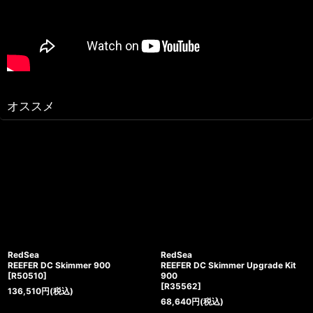
オススメ
RedSea
RedSea
REEFER DC Skimmer 900
REEFER DC Skimmer Upgrade Kit
[
R50510
]
900
[
R35562
]
136,510
円
(税込)
68,640
円
(税込)