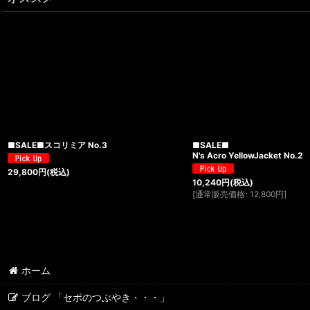
■SALE■スコリミア No.3
■SALE■
N's Acro YellowJacket No.2
29,800
円
(税込)
10,240
円
(税込)
[
通常販売価格
:
12,800
円
]
ホーム
ブログ 「セポのつぶやき・・・」