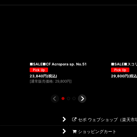
■SALE■CF Acropora sp. No.51
■SALE■スコリ
23,840
円
(税込)
29,800
円
(税込
[
通常販売価格
:
29,800
円
]
セポ ウェブショップ（楽天市
ショッピングカート