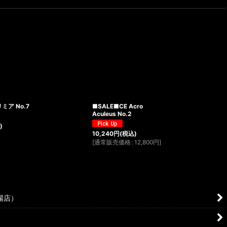
ミア No.7
■SALE■CE Acro
Aculeus No.2
)
10,240
円
(税込)
[
通常販売価格
:
12,800
円
]
場店）