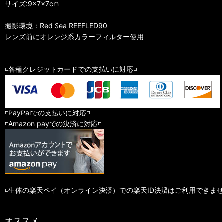
サイズ:9×7×7cm
撮影環境：Red Sea REEFLED90
レンズ前にオレンジ系カラーフィルター使用
◽️各種クレジットカードでの支払いに対応◽️
◽️PayPalでの支払いに対応◽️
◽️Amazon payでの決済に対応◽️
◽️生体の楽天ペイ（オンライン決済）での楽天ID決済はご利用できま
オススメ