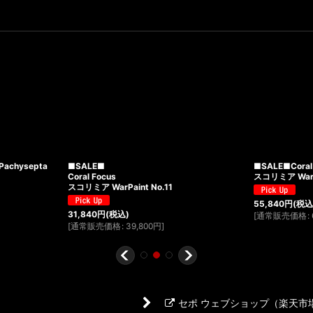
achysepta
■SALE■
■SALE■Coral
Coral Focus
スコリミア WarP
スコリミア WarPaint No.11
55,840
円
(税込
31,840
円
(税込)
[
通常販売価格
:
[
通常販売価格
:
39,800
円
]
セポ ウェブショップ（楽天市