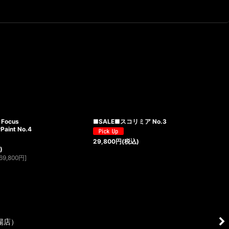
 Focus
■SALE■スコリミア No.3
aint No.4
29,800
円
(税込)
)
69,800
円
]
場店）