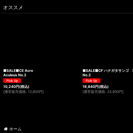
オススメ
■SALE■CE Acro
■SALE■CF ハナガタサンゴ P
Aculeus No.2
No.2
10,240
円
(税込)
19,840
円
(税込)
[
通常販売価格
:
12,800
円
]
[
通常販売価格
:
24,800
円
]
ホーム