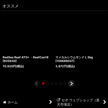
オススメ
RedSea Reef ATO+ ・ReefCan18
マメカルシウムサンド L 5kg
[
R35630
]
[
156689037
]
70,620
円
(税込)
3,872
円
(税込)
セポ ウェブショップ（楽
ホーム
天市場店）