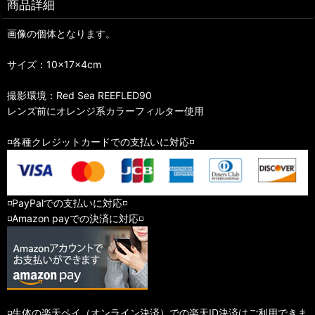
商品詳細
画像の個体となります。
サイズ：10×17×4cm
撮影環境：Red Sea REEFLED90
レンズ前にオレンジ系カラーフィルター使用
◽️各種クレジットカードでの支払いに対応◽️
◽️PayPalでの支払いに対応◽️
◽️Amazon payでの決済に対応◽️
◽️生体の楽天ペイ（オンライン決済）での楽天ID決済はご利用できま