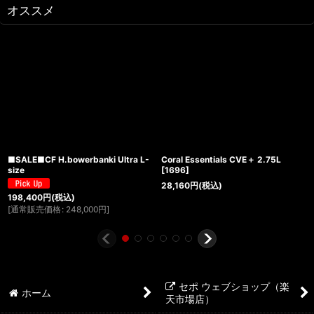
オススメ
■SALE■CF H.bowerbanki Ultra L-
Coral Essentials CVE＋ 2.75L
size
[
1696
]
28,160
円
(税込)
198,400
円
(税込)
[
通常販売価格
:
248,000
円
]
セポ ウェブショップ（楽
ホーム
天市場店）