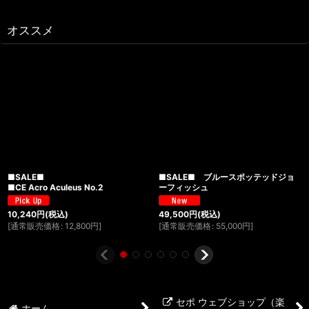
オススメ
■SALE■
■SALE■ ブルースポッテッドジョ
■CE Acro Aculeus No.2
ーフィッシュ
10,240
円
(税込)
49,500
円
(税込)
[
通常販売価格
:
12,800
円
]
[
通常販売価格
:
55,000
円
]
セポ ウェブショップ（楽
ホーム