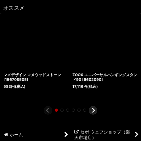
オススメ
マメデザイン マメウッドストーン
ZOOX ユニバーサルハンギングスタン
[
156708505
]
ド90
[
6602090
]
583
円
(税込)
17,116
円
(税込)
セポ ウェブショップ（楽
ホーム
天市場店）