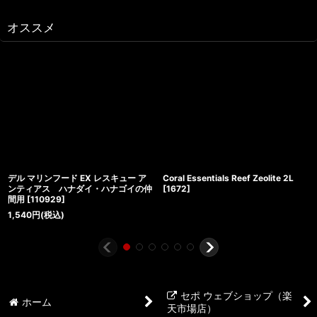
オススメ
デル マリンフード EX レスキュー ア
Coral Essentials Reef Zeolite 2L
ンティアス ハナダイ・ハナゴイの仲
[
1672
]
間用
[
110929
]
1,540
円
(税込)
セポ ウェブショップ（楽
ホーム
天市場店）