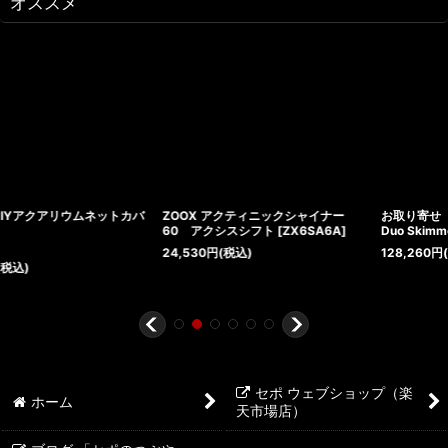
オススメ
バ
ZOOX アクティニックシャイナー
お取り寄せ maxspect Aeraqua
60 アクシスシフト
[
ZX6SA6A
]
Duo Skimmer AD600
[
AD600
]
24,530
円
(税込)
128,260
円
(税込)
セポ ウェブショップ（楽
ホーム
天市場店）