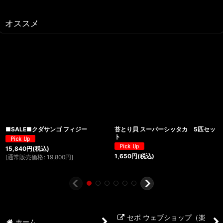
オススメ
■SALE■クダサンゴ フィジー
苔とり貝 スーパーシッタカ 5匹セッ
ト
15,840
円
(税込)
1,650
円
(税込)
[
通常販売価格
:
19,800
円
]
セポ ウェブショップ（楽
ホーム