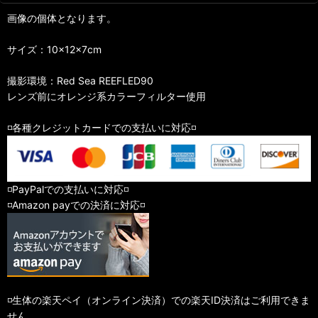
画像の個体となります。
サイズ：10×12×7cm
撮影環境：Red Sea REEFLED90
レンズ前にオレンジ系カラーフィルター使用
◽️各種クレジットカードでの支払いに対応◽️
◽️PayPalでの支払いに対応◽️
◽️Amazon payでの決済に対応◽️
◽️生体の楽天ペイ（オンライン決済）での楽天ID決済はご利用できま
せん。