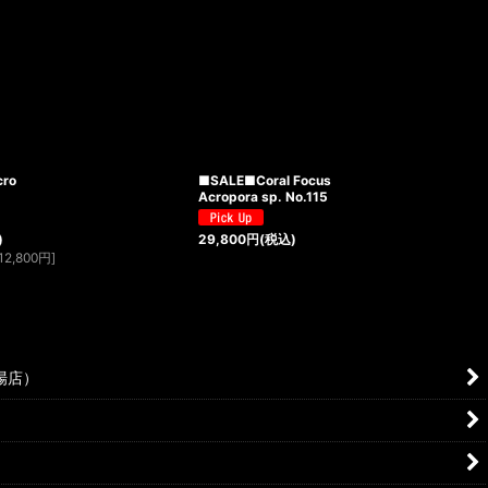
cro
■SALE■Coral Focus
Acropora sp. No.115
)
29,800
円
(税込)
12,800
円
]
場店）