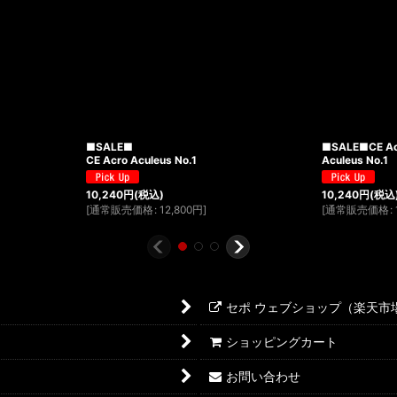
■SALE■
■SALE■CE A
CE Acro Aculeus No.1
Aculeus No.1
10,240
円
(税込)
10,240
円
(税込
[
通常販売価格
:
12,800
円
]
[
通常販売価格
:
セポ ウェブショップ（楽天市
ショッピングカート
お問い合わせ