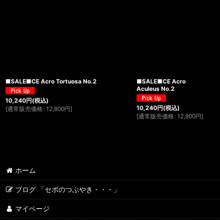
■SALE■CE Acro Tortuosa No.2
■SALE■CE Acro
Aculeus No.2
10,240
円
(税込)
10,240
円
(税込)
[
通常販売価格
:
12,800
円
]
[
通常販売価格
:
12,800
円
]
ホーム
ブログ 「セポのつぶやき・・・」
マイページ