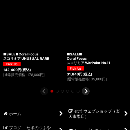
■SALE■Coral Focus
■SALE■
スコリミア UNUSUAL RARE
Coral Focus
スコリミア WarPaint No.11
142,400
円
(税込)
31,840
円
(税込)
[
通常販売価格
:
178,000
円
]
[
通常販売価格
:
39,800
円
]
セポ ウェブショップ（楽
ホーム
天市場店）
ブログ 「セポのつぶや