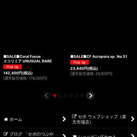
■SALE■Coral Focus
■SALE■CF Acropora sp. No.51
スコリミア UNUSUAL RARE
23,840
円
(税込)
142,400
円
(税込)
[
通常販売価格
:
29,800
円
]
[
通常販売価格
:
178,000
円
]
セポ ウェブショップ（楽
ホーム
天市場店）
ブログ 「セポのつぶや
ショッピングカート