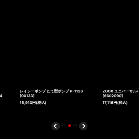
112S
ZOOX ユニバーサルハンギングスタンド90
■SALE■Coral
[
6602090
]
スコリミア UNU
17,116
円
(税込)
142,400
円
(税
[
通常販売価格
: