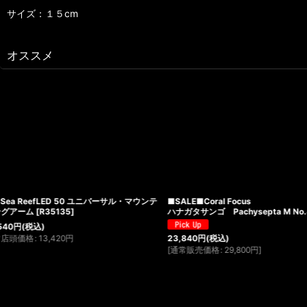
サイズ：１５cm
オススメ
■SALE■Coral Focus
レイシーポンプ たて型ポンプ P-
ハナガタサンゴ Pachysepta M No.4
[
00133
]
15,913
円
(税込)
23,840
円
(税込)
[
通常販売価格
:
29,800
円
]