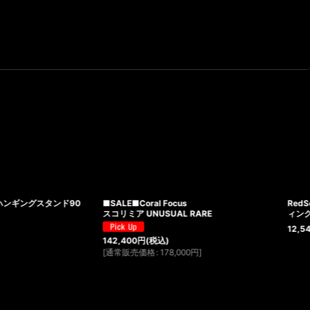
 Focus
RedSea ReefLED 50 ユニバーサル・マウンテ
SUAL RARE
ィングアーム
[
R35135
]
12,540
円
(税込)
込)
178,000
円
]