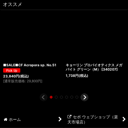
オススメ
■SALE■CF Acropora sp. No.51
キョーリン プロバイオティクス メガ
バイト グリーン（M）
[
340207
]
1,738
円
(税込)
23,840
円
(税込)
[
通常販売価格
:
29,800
円
]
セポ ウェブショップ（楽
ホーム
天市場店）