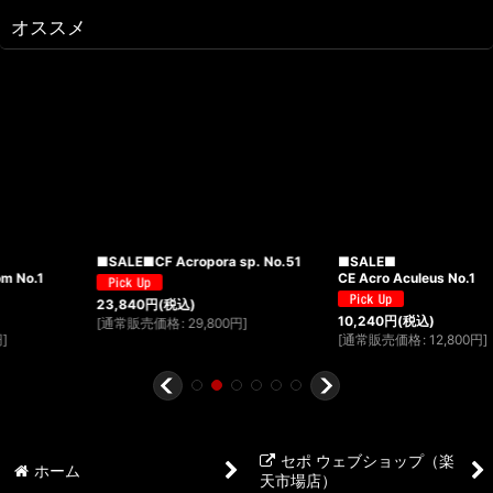
オススメ
■SALE■CF Acropora sp. No.51
■SALE■
CE Acro Aculeus No.1
23,840
円
(税込)
10,240
円
(税込)
[
通常販売価格
:
29,800
円
]
[
通常販売価格
:
12,800
円
]
セポ ウェブショップ（楽
ホーム
天市場店）