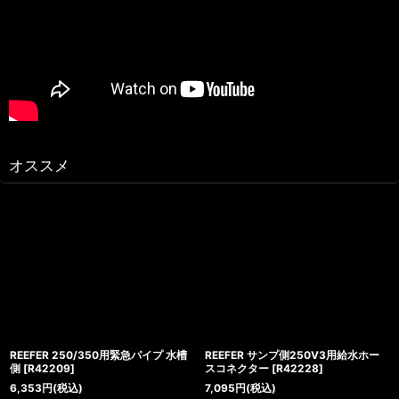
オススメ
REEFER 250/350用緊急パイプ 水槽
REEFER サンプ側250V3用給水ホー
側
[
R42209
]
スコネクター
[
R42228
]
6,353
円
(税込)
7,095
円
(税込)