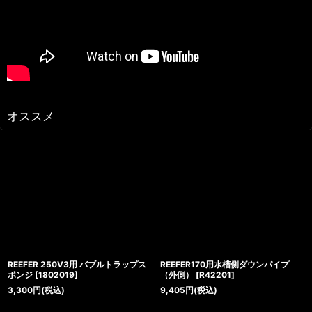
オススメ
REEFER 250V3用 バブルトラップス
REEFER170用水槽側ダウンパイプ
ポンジ
[
1802019
]
（外側）
[
R42201
]
3,300
円
(税込)
9,405
円
(税込)