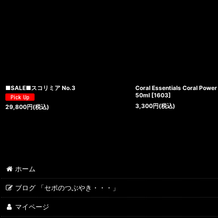
■SALE■スコリミア No.3
Coral Essentials Coral Powe
50ml
[
1603
]
3,300
円
(税込)
29,800
円
(税込)
ホーム
ブログ 「セポのつぶやき・・・」
マイページ