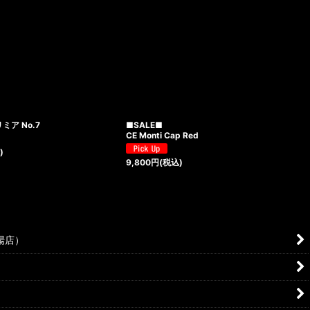
ミア No.7
■SALE■
CE Monti Cap Red
)
9,800
円
(税込)
場店）