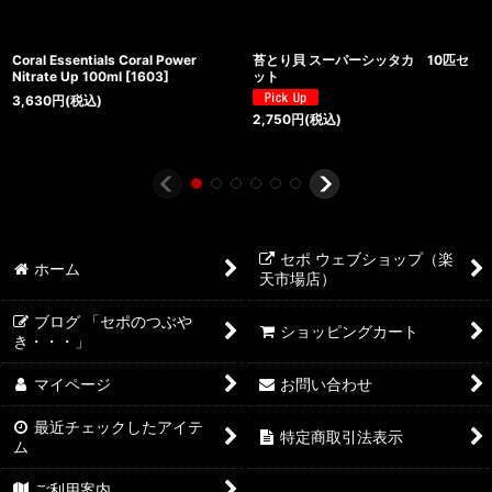
Coral Essentials Coral Power
苔とり貝 スーパーシッタカ 10匹セ
Nitrate Up 100ml
[
1603
]
ット
3,630
円
(税込)
2,750
円
(税込)
セポ ウェブショップ（楽
ホーム
天市場店）
ブログ 「セポのつぶや
ショッピングカート
き・・・」
マイページ
お問い合わせ
最近チェックしたアイテ
特定商取引法表示
ム
ご利用案内