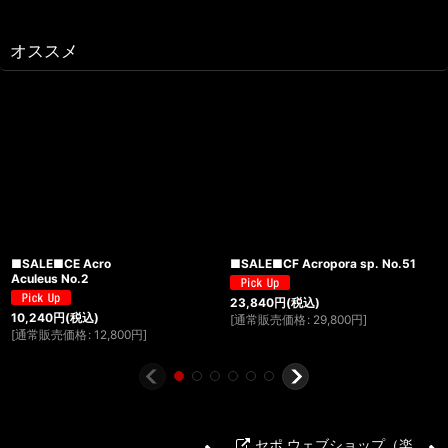
オススメ
■SALE■CE Acro
■SALE■CF Acropora sp. No.51
Aculeus No.2
23,840
円
(税込)
10,240
円
(税込)
[
通常販売価格
:
29,800
円
]
[
通常販売価格
:
12,800
円
]
セポ ウェブショップ（楽