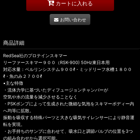
カートに入れる
お問い合わせ
商品詳細
RedSea社のプロテインスキマー
リーファースキマー９００（RSK-900) 50Hz東日本用
対応水量：ベルリンシステム９００ℓ・ミッドリーフ水槽１８００
ℓ・魚のみ２７００ℓ
▪️主な特徴
・流体力学に基づいたディフュージョンチャンバーが
空気や水の流量を減少させることなく
・PSKポンプによって生成された微細な気泡をスキマーボディー内
へ均等に拡散。
振動を吸収する特殊パーツと大きな吸気サイレンサーにより静音運
転を実現。
・お手持ちのサンプに合わせて、吸水口と調節バルブの位置を3つ
の組み合わせから選択可能。