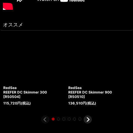
オススメ
RedSea
RedSea
REEFER DC Skimmer 300
REEFER DC Skimmer 900
[
R50504
]
[
R50510
]
115,720
円
(税込)
136,510
円
(税込)