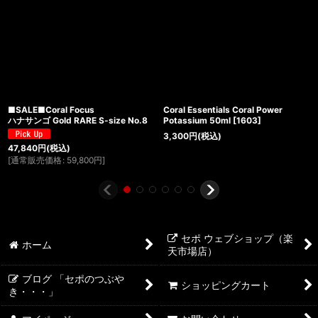
■SALE■Coral Focus
Coral Essentials Coral Power
ハナサンゴ Gold RARE S-size No.8
Potassium 50ml
[
1603
]
3,300
円
(税込)
47,840
円
(税込)
[
通常販売価格
:
59,800
円
]
セポ ウェブショップ（楽
ホーム
天市場店）
ブログ 「セポのつぶや
ショッピングカート
き・・・」