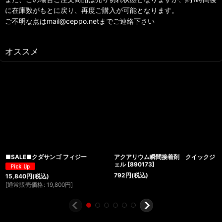
に在庫数がもとに戻り、再度ご購入が可能となります。
ご不明な点はmail@ceppo.netまでご連絡下さい
オススメ
■SALE■クダサンゴ フィジー
アクアリウム瞬間接着剤 クイックジ
ェル
[
890173
]
792
円
(税込)
15,840
円
(税込)
[
通常販売価格
:
19,800
円
]