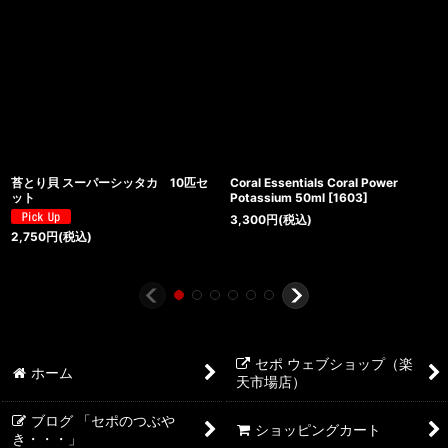
苔とり貝 スーパーシッタカ 10匹セ
Coral Essentials Coral Power
ット
Potassium 50ml
[
1603
]
3,300
円
(税込)
2,750
円
(税込)
セポ ウェブショップ（楽
ホーム
天市場店）
ブログ 「セポのつぶや
ショッピングカート
き・・・」