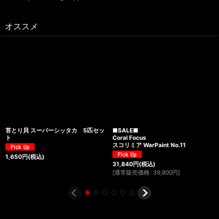
オススメ
苔とり貝 スーパーシッタカ 5匹セッ
■SALE■
ト
Coral Focus
スコリミア WarPaint No.11
1,650
円
(税込)
31,840
円
(税込)
[
通常販売価格
:
39,800
円
]