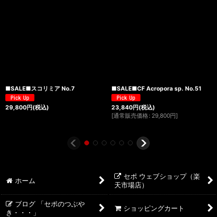
■SALE■スコリミア No.7
■SALE■CF Acropora sp. No.51
29,800
円
(税込)
23,840
円
(税込)
[
通常販売価格
:
29,800
円
]
セポ ウェブショップ（楽
ホーム
天市場店）
ブログ 「セポのつぶや
ショッピングカート
き・・・」