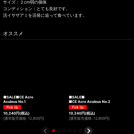
サイズ：２cm弱の個体
コンディション：とても良好です。
活イサザアミを活発に追って食べています。
オススメ
■SALE■CE Acro
■SALE■
Aculeus No.1
■CE Acro Aculeus No.2
10,240
円
(税込)
10,240
円
(税込)
[
通常販売価格
:
12,800
円
]
[
通常販売価格
:
12,800
円
]