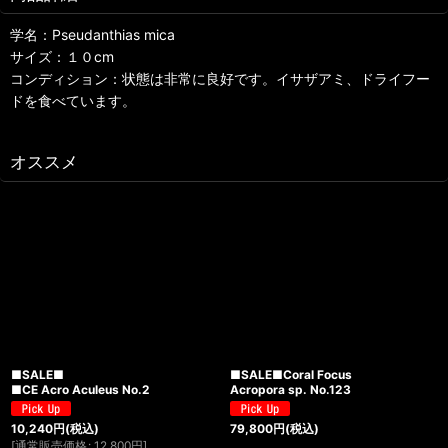
学名：Pseudanthias mica
サイズ：１０cm
コンディション：状態は非常に良好です。イサザアミ、ドライフー
ドを食べています。
オススメ
■SALE■
■SALE■Coral Focus
■CE Acro Aculeus No.2
Acropora sp. No.123
10,240
円
(税込)
79,800
円
(税込)
[
通常販売価格
:
12,800
円
]