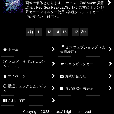
画像の個体となります。 サイズ：7×8×6cm 撮影
環境：Red Sea REEFLED90 レンズ前にオレンジ
系カラーフィルター使用 ◽️各種クレジットカード
での支払いに対応◽️…
«
前
1
...
13
14
15
...
17
次
»
セポ ウェブショップ（楽
ホーム
天市場店）
ブログ 「セポのつぶや
ショッピングカート
き・・・」
マイページ
お問い合わせ
最近チェックしたアイテ
特定商取引法表示
ム
ご利用案内
Copyright 2023ceppo.All rights reserved