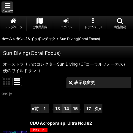
メニュー
トップページ
ご利用案内
ログイン
トップページ
商品検索
ホーム
>
サンゴ＆イソギンチャク
>
Sun Diving(Coral Focus)
Sun Diving(Coral Focus)
オーストラリアのコレクターSun Diving (CFコーラルフォーカス）
便のワイルドサンゴ
表示順変更
閉じる
999
件
表示数
:
«
前
1
...
13
14
15
...
17
次
»
並び順
:
CDU Acropora sp. Ultra No.182
絞り込む